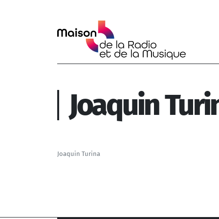
Aller au contenu principal
Joaquin Turi
Joaquin Turina