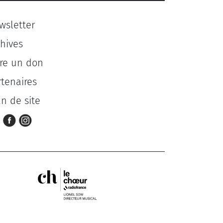
wsletter
chives
ire un don
rtenaires
an de site