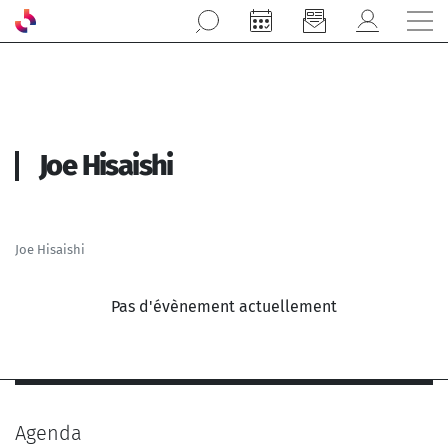
Aller au contenu principal
Joe Hisaishi
Joe Hisaishi
Pas d'évènement actuellement
Agenda