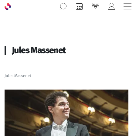
Aller au contenu principal
Jules Massenet
Jules Massenet