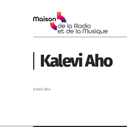
Aller au contenu principal
Kalevi Aho
Kalevi Aho