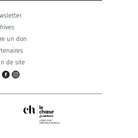
wsletter
chives
ire un don
rtenaires
an de site