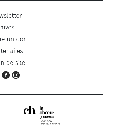
wsletter
chives
ire un don
rtenaires
an de site