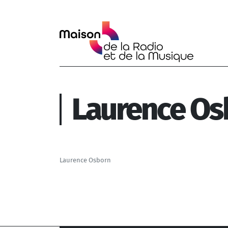
Aller au contenu principal
Laurence Os
Laurence Osborn