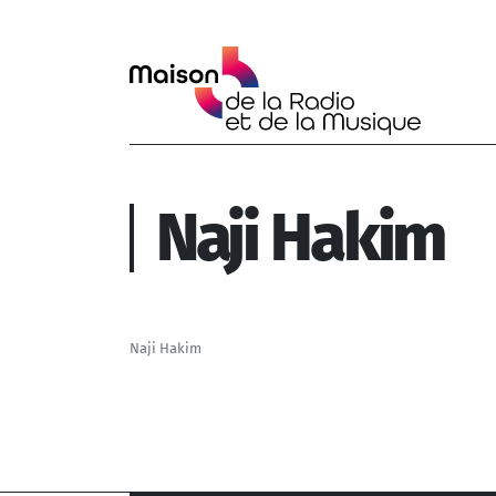
Aller au contenu principal
Naji Hakim
Naji Hakim