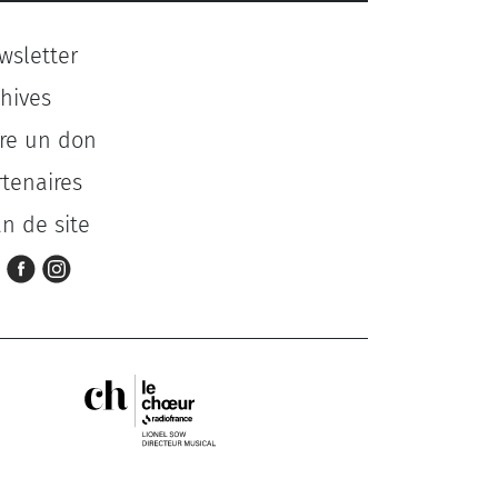
wsletter
chives
ire un don
rtenaires
an de site