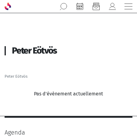
Aller au contenu principal
Peter Eötvös
Peter Eötvös
Pas d'évènement actuellement
Agenda