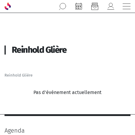
Aller au contenu principal
Reinhold Glière
Reinhold Glière
Pas d'évènement actuellement
Agenda