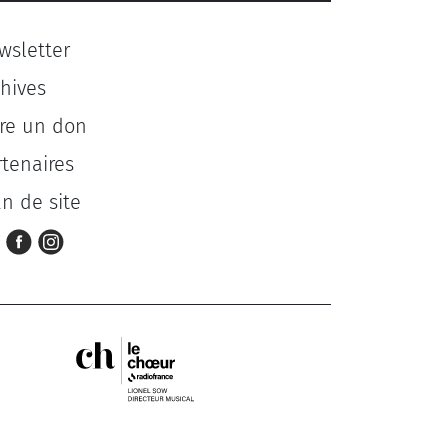
wsletter
chives
ire un don
rtenaires
an de site