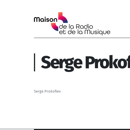
Aller au contenu principal
Serge Prokof
Serge Prokofiev