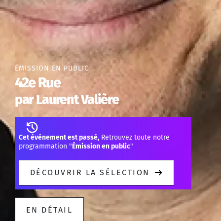
ÉMISSION EN PUBLIC
42e Rue
par Laurent Valière
Cet événement est passé,
Retrouvez toute notre
programmation "
Émission en public
"
DÉCOUVRIR LA SÉLECTION
EN DÉTAIL