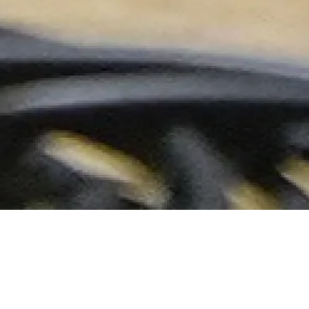
Vendredi 31 mai
Maison de la
2019
Radio et de la
Musique - Studio
20h00
104