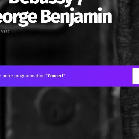
eorge Benjamin
nnin
e notre programmation "
Concert
"