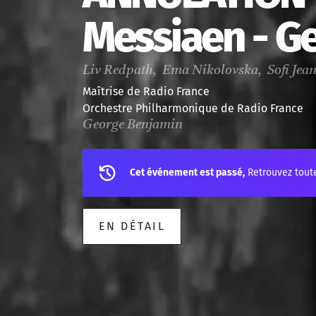
Messiaen - G
Liv Redpath, Ema Nikolovska, Sofi Jea
Maîtrise de Radio France
Orchestre Philharmonique de Radio France
George Benjamin
Cet événement est passé,
Retrouvez tout
EN DÉTAIL