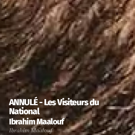
ANNULÉ - Les Visiteurs du
National
Ibrahim Maalouf
Ibrahim Maalouf