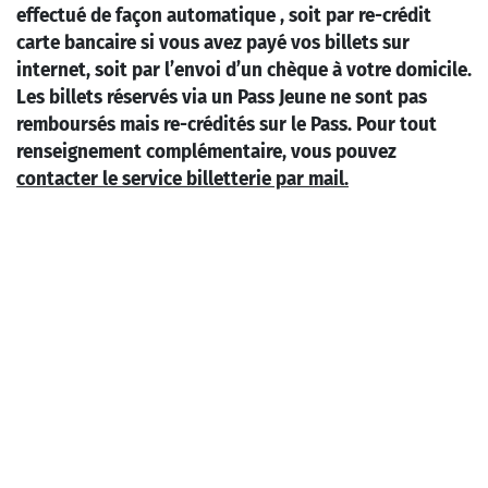
effectué de façon automatique , soit par re-crédit
carte bancaire si vous avez payé vos billets sur
internet, soit par l’envoi d’un chèque à votre domicile.
Les billets réservés via un Pass Jeune ne sont pas
remboursés mais re-crédités sur le Pass. Pour tout
renseignement complémentaire, vous pouvez
contacter le service billetterie par mail.
C’est en 1998 qu’Ibrahim Maalouf commence
l’écriture de ce qu’il considère comme un hommage à
l’invention de son père, la trompette microtonale.
L’idée était d’écrire une œuvre inspirée de tout le
répertoire classique, moderne et contemporain pour
trompette, en y intégrant l’utilisation du quart de ton
d’inspiration moyen-orientale. En 2001, les attentats
du World Trade Center mettent un arrêt net au