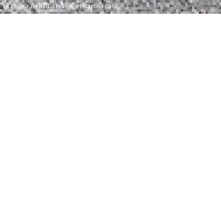
Le Chœur de Radio France et Martina Batič
Mercredi 5
Maison de la
décembre 2018
Radio et de la
Musique - Espace
17h30
pédagogique
L'
atelier - 18H30
Adultes et enfants à partir de 8 ans, vous avez la
possibilité de participer à un atelier de pratique
vocale avant d’assister au concert donné par le
Chœur de Radio France. L’atelier est animé par un