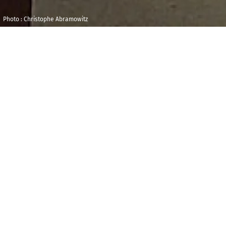
Photo : Christophe Abramowitz
Vendredi 15
Porte de
novembre 2024
Versailles
15h00
D
u
vendredi 15 au dimanche 17 novembre
,
franceinfo s'installe au Salon l'Aventure des Métiers, à
Paris Porte de Versailles, afin d'y animer ses ateliers
radio.
Encadrés par des professionnels de l’antenne, les
participants s’immergent dans le monde de la radio
et de l’information.