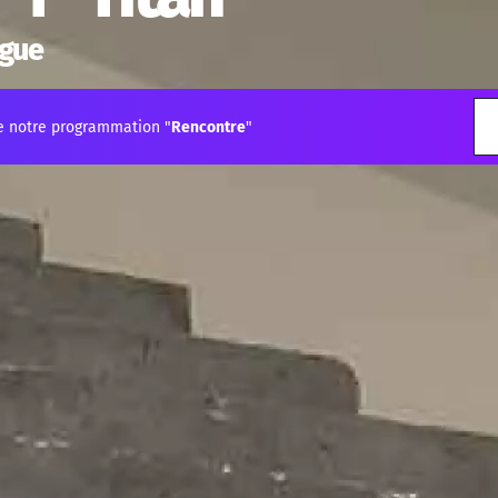
ogue
e notre programmation "
Rencontre
"