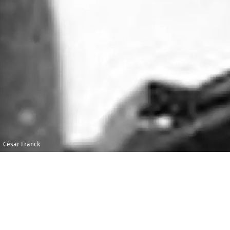
César Franck
Jeudi 24 novembre
Maison 
2022
et de l
Foyer F
19h00