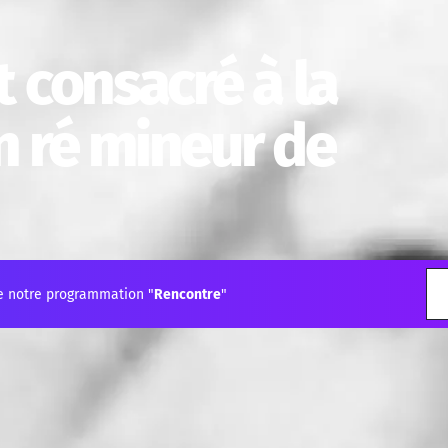
 consacré à la
 ré mineur de
e notre programmation "
Rencontre
"