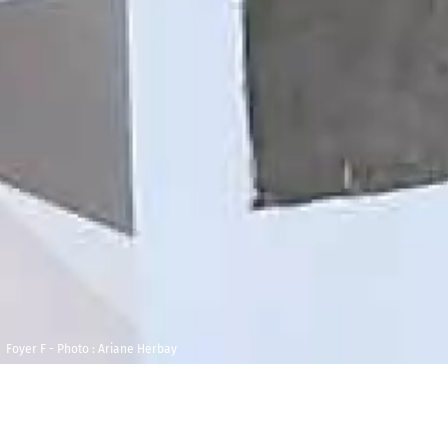
Foyer F - Photo : Ariane Herbay
Jeudi 23 février
Maison de la
2023
Radio et de la