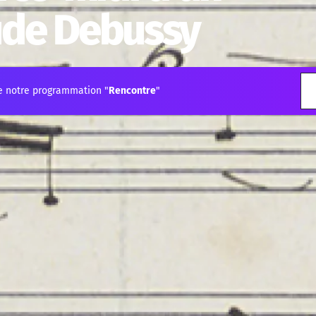
ude Debussy
e notre programmation "
Rencontre
"