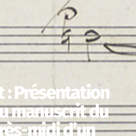
 : Présentation
 du manuscrit du
près-midi d’un