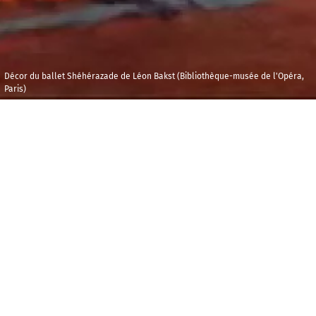
Décor du ballet Shéhérazade de Léon Bakst (Bibliothèque-musée de l'Opéra,
Paris)
Jeudi 13 octobre
Maison de la
2022
Radio et de la
Musique - Foyer F
20h00
C
ette rencontre autour de
Shéhérazade
de
Maurice Ravel est animée par Philippe Cathé,
musicologue, professeur à Sorbonne Université et à
la New York University Paris. À l’esprit aussi libre
qu’ouvert, Philippe Cathé aime partager sa passion