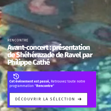
RENCONTRE
Avant-concert : présentation
de Shéhérazade de Ravel par
Philippe Cathé
Cet événement est passé,
Retrouvez toute notre
programmation "
Rencontre
"
DÉCOUVRIR LA SÉLECTION