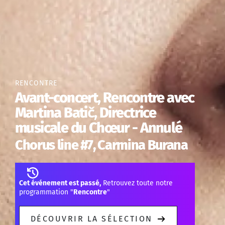
RENCONTRE
Avant-concert, Rencontre avec
Martina Batič, Directrice
musicale du Chœur - Annulé
Chorus line #7, Carmina Burana
Cet événement est passé,
Retrouvez toute notre
programmation "
Rencontre
"
DÉCOUVRIR LA SÉLECTION