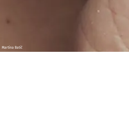
Martina Batič
Mardi 9 mars 2021
Maison de la
Radio et de la
18h00
Musique - Foyer F
M
artina Batič rencontrera à cette occasion le
public aux côtés de Saskia Deville de France musique.
Elles présenteront l’œuvre de Carl