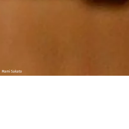
Mami Sakato
Mardi 5 mars 2024
Maison de la
Radio et de la
20h00
Musique -
Auditorium