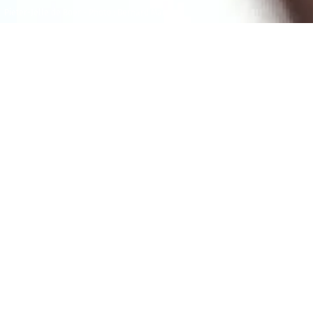
Pieter-Jelle de Boer - Photo : Bernard Martinez
Dimanche 28
Maison de la
septembre 2025
Radio et de la
Musique -
16h00
Durée : 01h27
Auditorium
L
e présenter comme chef d’orchestre serait rater
quelque chose. Pieter-Jelle de Boer se veut musicien
à part entière : il est pianiste, organiste, compositeur,
et c’est finalement un éventail de tous ces possibles
qu’il vient offrir ici à la console de l’orgue Grenzing
de Radio France. Transcripteur de Bach (son
Concerto
pour 3 clavecins
, au vertigineux final), de Wagner,
pour raviver la passion de
Tristan et Isolde
le temps