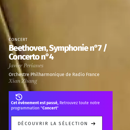
CONCERT
Beethoven, Symphonie n°7 /
Concerto n°4
Javier Perianes
Orchestre Philharmonique de Radio France
Xian Zhang
Cet événement est passé,
Retrouvez toute notre
programmation "
Concert
"
DÉCOUVRIR LA SÉLECTION