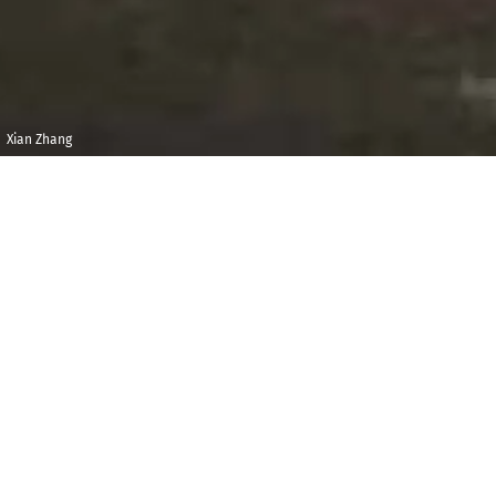
Xian Zhang
Mercredi 29
Maison de la
janvier 2020
Radio et de la
Musique -
19h00
Auditorium
1
770-2020 : Beethoven aurait deux cents cinquante
ans. Chez lui, John Adams admire « la profondeur de
la pensée, la vitalité et l’énergie ». C’est ainsi qu’il lui
a rendu hommage en faisant de quelques citations