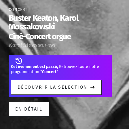
CONCERT
Buster Keaton, Karol
Mossakowski
Ciné-Concert orgue
Karol Mossakowski
Cet événement est passé,
Retrouvez toute notre
programmation "
Concert
"
DÉCOUVRIR LA SÉLECTION
EN DÉTAIL