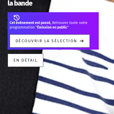
la bande
Cet événement est passé,
Retrouvez toute notre
programmation "
Émission en public
"
DÉCOUVRIR LA SÉLECTION
EN DÉTAIL