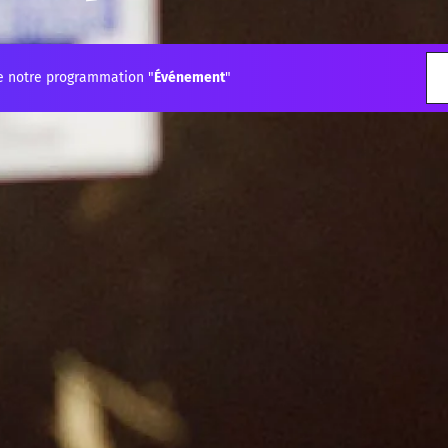
e notre programmation "
Événement
"