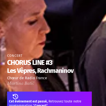
CONCERT
CHORUS LINE #3
Les Vêpres, Rachmaninov
Chœur de Radio France
Martina Batič
Cet événement est passé,
Retrouvez toute notre
programmation "
Concert
"