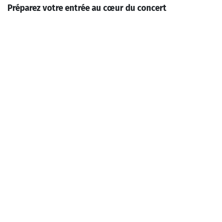
Préparez votre entrée au cœur du concert
Le programme
Sergueï Rachmaninov
Les artistes