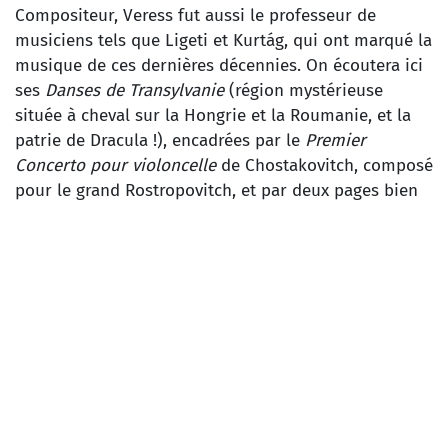
Compositeur, Veress fut aussi le professeur de
musiciens tels que Ligeti et Kurtág, qui ont marqué la
musique de ces dernières décennies. On écoutera ici
ses
Danses de Transylvanie
(région mystérieuse
située à cheval sur la Hongrie et la Roumanie, et la
patrie de Dracula !), encadrées par le
Premier
Concerto pour violoncelle
de Chostakovitch, composé
pour le grand Rostropovitch, et par deux pages bien
plus anciennes : la
Battalia
de Biber, qui mêle
humour et virtuosité, et l’une des toutes dernières
symphonies de Haydn.
DIMITRI CHOSTAKOVITCH
Concerto pour violoncelle et orchestre n° 1