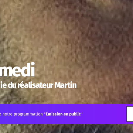
medi
 du réalisateur Martin
e notre programmation "
Émission en public
"