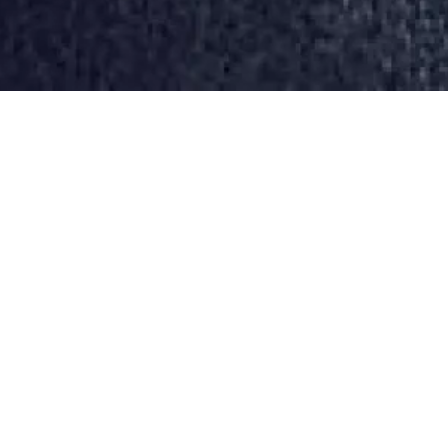
de la Radio
a Musique -
621
émission de 2h en compagnie du réalisateur
et invités, l’actrice
Maud Wyler
, le chef décorateur
Pilliard