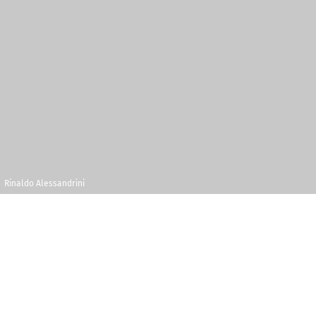
Rinaldo Alessandrini
Samedi 22
Maison de la
décembre 2018
Radio et de la
Musique -
19h00
Auditorium