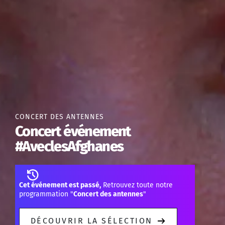
CONCERT DES ANTENNES
Concert événement
#AveclesAfghanes
Cet événement est passé,
Retrouvez toute notre
programmation "
Concert des antennes
"
DÉCOUVRIR LA SÉLECTION