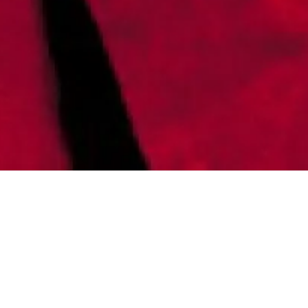
Mardi 3 mars 2020
Carreau du
Temple
19h30
P
rogramme deux concerts !