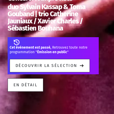
duo Sylvain Kassap & Toma
Gouband | trio Catherine
Jauniaux / Xavier Charles /
Sébastien Bouhana
Cet événement est passé,
Retrouvez toute notre
programmation "
Émission en public
"
DÉCOUVRIR LA SÉLECTION
EN DÉTAIL