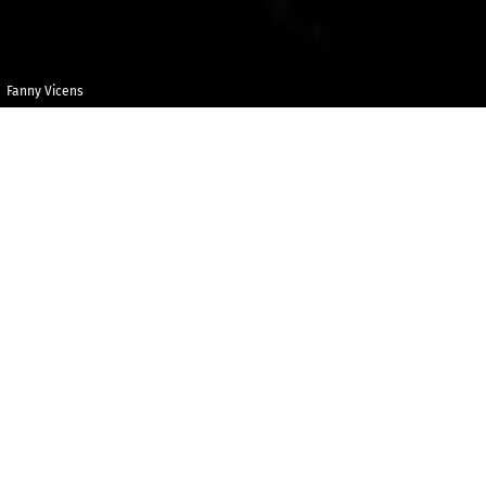
Fanny Vicens
Dimanche 11
Maison de la
février 2018
Radio et de la
Musique - Agora
16h00
C
oncert-performance
Les rendez-vous de l’Agora