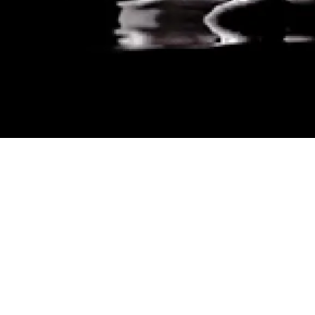
de la Radio
a Musique -
rium
e pianiste Bertrand Chamayou fait se rencontrer
gures les plus captivantes de la musique française
uera les
Trois
É
tudes
en première mondiale. Fidèle à