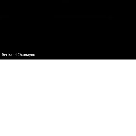
Bertrand Chamayou
Vendredi 2 octobre
Maison 
2020
et de l
Audito
20h00
E
n deux concerts, les 2 et 3 octobre, l
Debussy, Ravel et Yann Robin, l’une des fi
d’aujourd’hui, dont Bertrand Chamayou jo