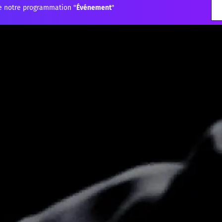
e notre programmation "
Événement
"