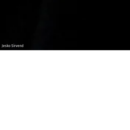
Jesko Sirvend
Samedi 16
Maison de la
novembre 2019
Radio et de la
Musique -
18h00
Auditorium
C
réé en 1943 par Marguerite Long et Jacques
Thibaud, le concours qui porte le patronyme de ses
fondateurs s’est étoffé du nom de Régine Crespin. Il