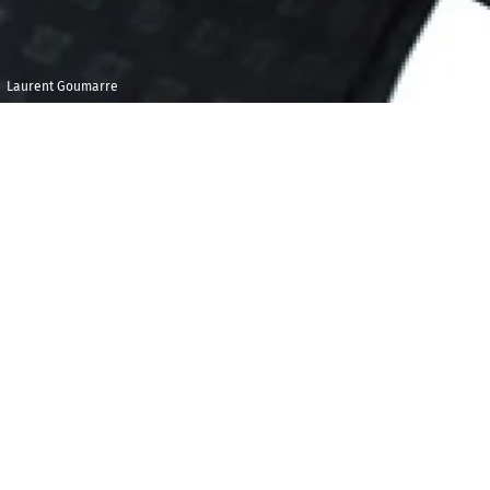
Laurent Goumarre
Mercredi 20
Ground Control
novembre 2019
18h30
L'
émission musicale de Laurent Goumarre au
Ground control
Au 87, rue de Charolais - Paris 12e
Entrée interdite aux mineurs non accompagnés par