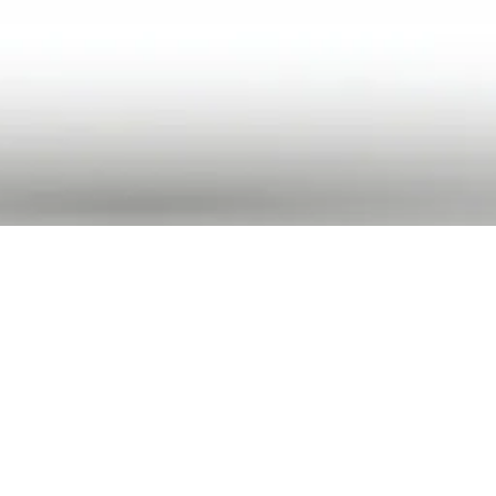
Vendredi 25
Maison de la
octobre 2019
Radio et de la
Musique - Espace
10h00
pédagogique
Q
uels sont les différents sons et bruitages qui