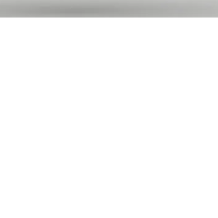
de la Radio
a Musique -
gique
itages qui habillent une émission et comment sont-ils
Radio France, cet atelier est une invitation à la
la matière sonore à la manière d’un peintre : celui de
ion et d'illustration de chroniques d'émissions de