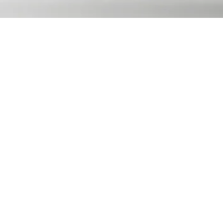
Samedi 17 avril
Maison 
2021
et de l
Espace
10h00
pédago
Q
uels sont les différents sons et bru
choisis ?
Élaboré avec l’équipe de la discothèque de 
découverte d’un métier qui fait travailler 
documentaliste à la radio.
À travers des activités pratiques d'indexat