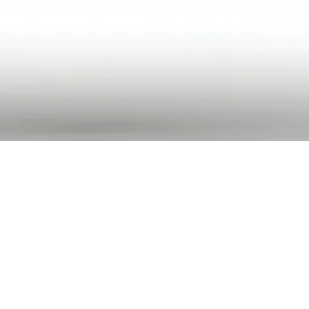
Samedi 28
Maison de la
septembre 2019
Radio et de la
Musique - Espace
10h00
pédagogique
Q
uels sont les différents sons et bruitages qui