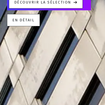
DÉCOUVRIR LA SÉLECTION
EN DÉTAIL