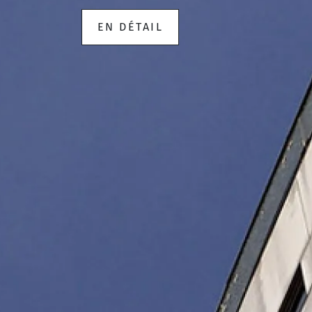
EN DÉTAIL