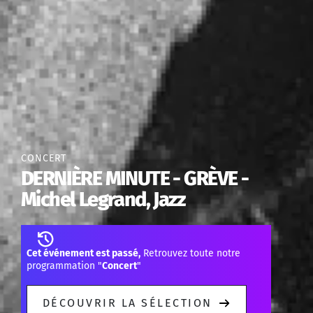
CONCERT
DERNIÈRE MINUTE - GRÈVE -
Michel Legrand, Jazz
Cet événement est passé,
Retrouvez toute notre
programmation "
Concert
"
DÉCOUVRIR LA SÉLECTION