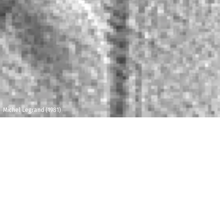
Michel Legrand (1981)
Samedi 25 janvier
Maison de la
2020
Radio et de la
Musique - Studio
19h30
104
E