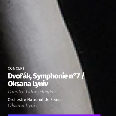
CONCERT
Dvořák, Symphonie n°7 /
Oksana Lyniv
Dmytro Udovychenko
Orchestre National de France
Oksana Lyniv