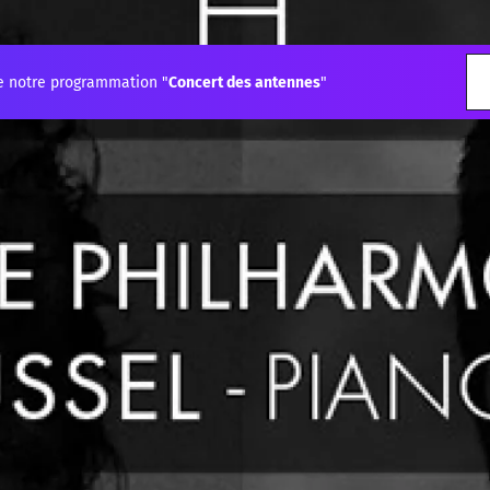
e notre programmation "
Concert des antennes
"