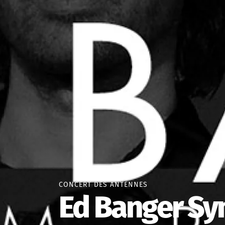
CONCERT DES ANTENNES
Ed Banger S