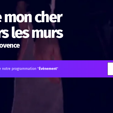
e mon cher
ors les murs
rovence
e notre programmation "
Événement
"