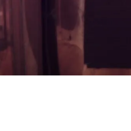
Samedi 23 avril
Conser
2022
Darius 
Aix-en
11h00
É