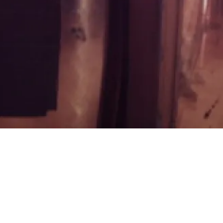
vatoire
Milhaud -
-Provence