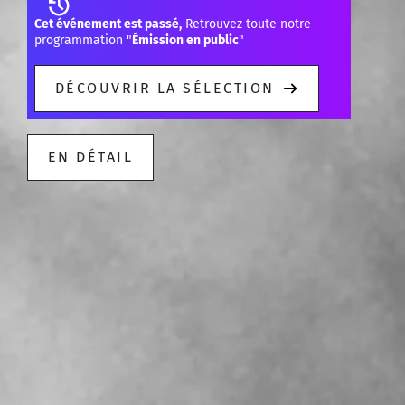
Cet événement est passé,
Retrouvez toute notre
programmation "
Émission en public
"
DÉCOUVRIR LA SÉLECTION
EN DÉTAIL