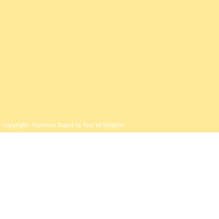
copyright : Florence Dupré la Tour et Singelin
Mercredi 7 janvier
Maison de la
2026
Radio et de la
Musique - Studio
17h00
104