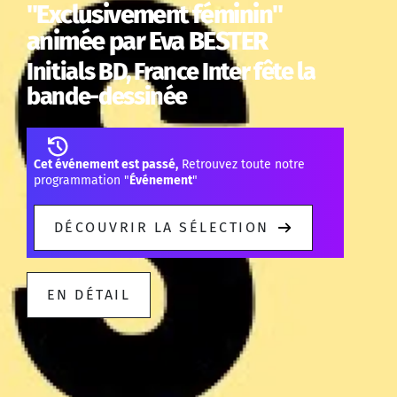
"Exclusivement féminin"
animée par Eva BESTER
Initials BD, France Inter fête la
bande-dessinée
Cet événement est passé,
Retrouvez toute notre
programmation "
Événement
"
DÉCOUVRIR LA SÉLECTION
EN DÉTAIL