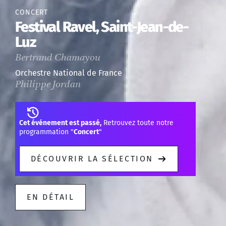
CONCERT
Festival Ravel, Saint-Jean-de-
Luz
Bertrand Chamayou
Orchestre National de France
Philippe Jordan
Cet événement est passé,
Retrouvez toute notre
programmation "
Concert
"
DÉCOUVRIR LA SÉLECTION
EN DÉTAIL