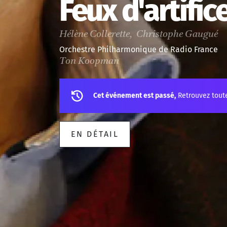
Feux d'artifi
Hélène Collerette, Christophe Gaugué
Orchestre Philharmonique de Radio France
Ton Koopman
Cet événement est passé,
Retrouvez tout
EN DÉTAIL