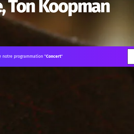
ce, Ton Koopman
e notre programmation "
Concert
"